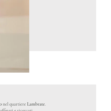
o
nel quartiere
Lambrate
.
ffinati e ricercati,