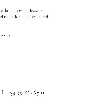
are dalla nuova collezione
del modello ideale per te, nel
Evento.
il
+39
3518626701