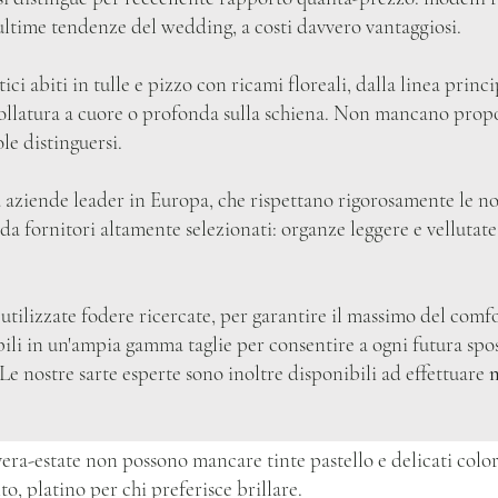
ultime tendenze del wedding, a costi davvero vantaggiosi.
i abiti in tulle e pizzo con ricami floreali, dalla linea princip
ollatura a cuore o profonda sulla schiena. Non mancano propos
le distinguersi.
da aziende leader in Europa, che rispettano rigorosamente le 
da fornitori altamente selezionati: organze leggere e vellutate
utilizzate fodere ricercate, per garantire il massimo del comfo
bili in un'ampia gamma taglie per consentire a ogni futura spos
 Le nostre sarte esperte sono inoltre disponibili ad effettuare
m
ra-estate non possono mancare tinte pastello e delicati colori
to, platino per chi preferisce brillare.