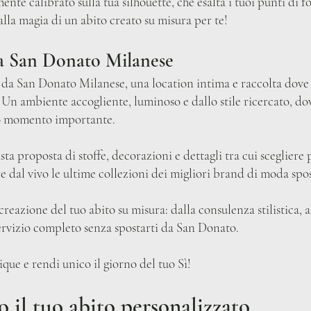
ente calibrato sulla tua silhouette, che esalta i tuoi punti di fo
alla magia di un abito creato su misura per te!
 a San Donato Milanese
 da San Donato Milanese, una location intima e raccolta dove 
ni. Un ambiente accogliente, luminoso e dallo stile ricercato, 
sto momento importante.
ta proposta di stoffe, decorazioni e dettagli tra cui scegliere 
are dal vivo le ultime collezioni dei migliori brand di moda spo
 creazione del tuo abito su misura: dalla consulenza stilistica, 
 servizio completo senza spostarti da San Donato.
ique e rendi unico il giorno del tuo Sì!
 il tuo abito personalizzato