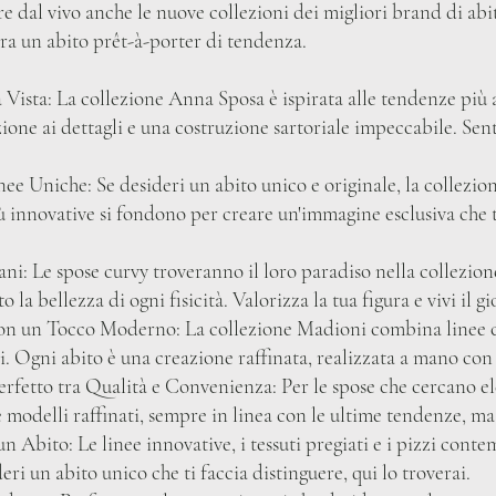
 dal vivo anche le nuove collezioni dei migliori brand di abit
a un abito prêt-à-porter di tendenza.
ista: La collezione Anna Sposa è ispirata alle tendenze più a
ione ai dettagli e una costruzione sartoriale impeccabile. Sent
nee Uniche: Se desideri un abito unico e originale, la collezio
iù innovative si fondono per creare un'immagine esclusiva che t
ni: Le spose curvy troveranno il loro paradiso nella collezione
 la bellezza di ogni fisicità. Valorizza la tua figura e vivi il g
on un Tocco Moderno: La collezione Madioni combina linee cla
ci. Ogni abito è una creazione raffinata, realizzata a mano co
erfetto tra Qualità e Convenienza: Per le spose che cercano 
modelli raffinati, sempre in linea con le ultime tendenze, ma s
n Abito: Le linee innovative, i tessuti pregiati e i pizzi cont
eri un abito unico che ti faccia distinguere, qui lo troverai.