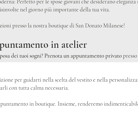
derna: Perfetto per le spose giovani che desiderano eleganza s
disinvolte nel giorno più importante della tua vita.
ezioni presso la nostra boutique di San Donato Milanese!
ppuntamento in atelier
sposa dei tuoi sogni
?
Prenota un appuntamento privato
presso 
sizione per guidarti nella scelta del vestito e nella personalizz
varli con tutta calma necessaria.
 appuntamento in boutique. Insieme, renderemo indimenticabile