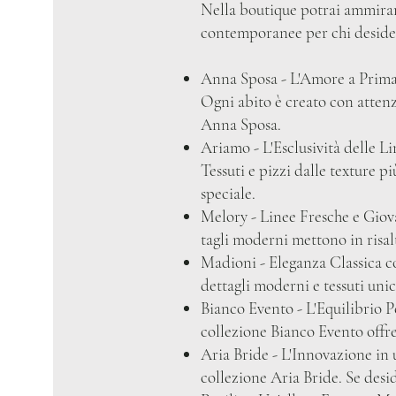
Nella boutique potrai ammirare
contemporanee per chi desider
Anna Sposa - L'Amore a Prima V
Ogni abito è creato con attenz
Anna Sposa.
Ariamo - L'Esclusività delle Li
Tessuti e pizzi dalle texture p
speciale.
Melory - Linee Fresche e Giova
tagli moderni mettono in risalto
Madioni - Eleganza Classica c
dettagli moderni e tessuti uni
Bianco Evento - L'Equilibrio P
collezione Bianco Evento offre 
Aria Bride - L'Innovazione in u
collezione Aria Bride. Se desid