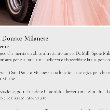
n Donato Milanese
er te
ico che merita un abito altrettanto unico. Da
Milli Spose Mi
 misura
per esaltare la tua bellezza e rispecchiare la tua person
essi di
San Donato Milanese
, una location strategica per chi c
a Milano.
zazione, potrai rendere il tuo abito davvero one-of-a-kind. Lo s
o e realizzato intorno a te.